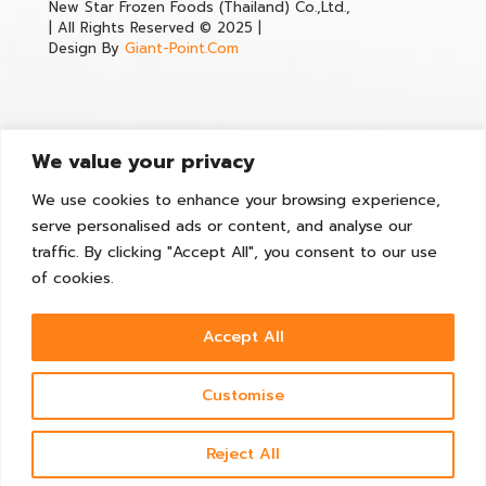
New Star Frozen Foods (Thailand) Co.,Ltd.,
| All Rights Reserved © 2025 |
Design By
Giant-Point.Com
We value your privacy
Contact
We use cookies to enhance your browsing experience,
serve personalised ads or content, and analyse our
35/403 Moo 2, Golden Factory, Ekachai Road, Bang Nam
Chuet Sub-district, Mueang Samut Sakhon District, Samut
traffic. By clicking "Accept All", you consent to our use
Sakhon Province, 74000, Thailand
of cookies.
Tel :
(+66)92-966-6291
,
(+66)34-450-504
Email :
Sales@newstarfoods.co.th
Accept All
Facebook :
New Star Frozen Foods
Line :
NEW STAR OEM
Customise
Youtube :
New Star Frozen Foos
CONTACT US
Reject All
Open