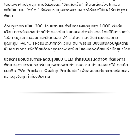
โดยเฉพาะไก่ปรุงสุก ภายใต้แบรนด์ “ชิกเก้นแร๊พ” ที่โดดเด่นเรื่องไก่ทอด
พรีเมียม และ “ตาโตะ” ที่พัฒนาเมนูหลากหลายอย่างไก่สอดไส้และไก่หมักสูตร
พิเศษ
ด้วยทุนจดทะเบียน 200 ล้านบาท และกำลังการผลิตสูงสุด 1,000 ตันต่อ
เดือน เราพร้อมตอบโจทย์ทั้งตลาดในประเทศและต่างประเทศ โดยมีทีมงานกว่า
150 คนดูแลกระบวนการผลิตตลอด 24 ชั่วโมง คลังสินค้าแบบควบคุม
อุณหภูมิ -40°C รองรับได้มากกว่า 500 ตัน พร้อมระบบขนส่งควบคุมความ
เย็นครบวงจร เพื่อให้สินค้าคงคุณภาพ สดใหม่ และปลอดภัยจนถึงมือผู้บริโภค
นิวสตาร์ยังเปิดรับการผลิตในรูปแบบ OEM สำหรับแบรนด์ต่างๆ ที่ต้องการ
พัฒนาสูตรเฉพาะ รองรับเมนูหลากหลายทั้ง ทอด อบ นึ่ง และสอดไส้ ภายใต้
แนวคิด “We Produce Quality Products” เพื่อส่งมอบทั้งความอร่อยและ
ความสุขในทุกคำที่รับประทาน