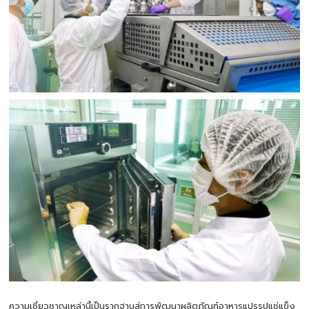
ความเชี่ยวชาญเหล่านี้เป็นรากฐานสู่การพัฒนาผลิตภัณฑ์อาหารแปรรูปแช่แข็ง