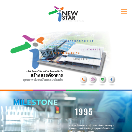
PRODUCTION LINE
R&D LAB
STORAGE
OFFICE BUILDING
LOGISTIC
บริษัท นิวสตาร์โฟรเซ่นฟู้ดส์ (ไทยแลนด์) จำกัด
สร้างสรรค์อาหาร
คุณภาพด้วยนวัตกรรมล้ำสมัย
9
9
1
5