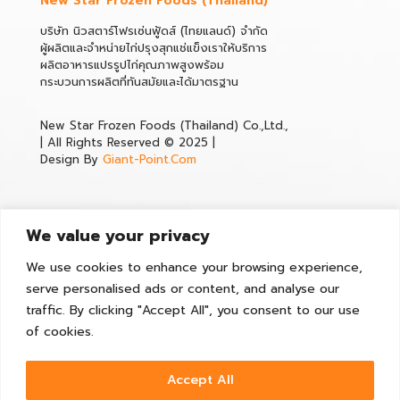
New Star Frozen Foods (Thailand)
บริษัท นิวสตาร์โฟรเซ่นฟู้ดส์ (ไทยแลนด์) จำกัด
ผู้ผลิตและจำหน่ายไก่ปรุงสุกแช่แข็งเราให้บริการ
ผลิตอาหารแปรรูปไก่คุณภาพสูงพร้อม
กระบวนการผลิตที่ทันสมัยและได้มาตรฐาน
New Star Frozen Foods (Thailand) Co.,Ltd.,
| All Rights Reserved © 2025 |
Design By
Giant-Point.Com
We value your privacy
We use cookies to enhance your browsing experience,
Contact
serve personalised ads or content, and analyse our
35/403 โกลเด้นแฟคทอรี่ หมู่ 2 ถนนเอกชัย ตำบลบางน้ำจืด อำเภอเม
traffic. By clicking "Accept All", you consent to our use
สมุทรสาคร จังหวัดสมุทรสาคร 74000
of cookies.
Tel :
(+66)92-966-6291
,
(+66)34-450-504
Email :
Sales@newstarfoods.co.th
Accept All